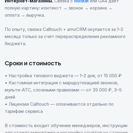
Интернет-магазины.
Связка с
Roistat
или GA4 даёт
полную картину: контекст → звонок → корзина →
оплата → выручка.
По опыту, связка Calltouch + amoCRM окупается за 1–2
месяца только за счёт перераспределения рекламного
бюджета.
Сроки и стоимость
• Настройка типового виджета — 1–2 дня, от 15 000 ₽
• Кастомная интеграция с маршрутизацией звонков,
мульти-АТС, сложными правилами — от 35 000 ₽, 3–5
дней
• Лицензия Calltouch — оплачивается отдельно по
тарифам сервиса
В стоимость входит обучение менеджеров, инструкции
для отдела маркетинга и настройка отчётов на стороне