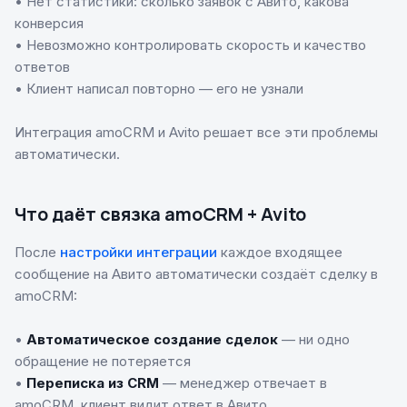
• Нет статистики: сколько заявок с Авито, какова
конверсия
• Невозможно контролировать скорость и качество
ответов
• Клиент написал повторно — его не узнали
Интеграция amoCRM и Avito решает все эти проблемы
автоматически.
Что даёт связка amoCRM + Avito
После
настройки интеграции
каждое входящее
сообщение на Авито автоматически создаёт сделку в
amoCRM:
•
Автоматическое создание сделок
— ни одно
обращение не потеряется
•
Переписка из CRM
— менеджер отвечает в
amoCRM, клиент видит ответ в Авито